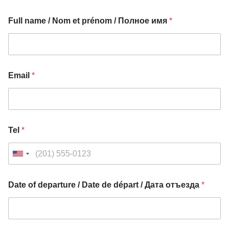
Full name / Nom et prénom / Полное имя
*
Email
*
Tel
*
U
n
i
Date of departure / Date de départ / Дата отъезда
*
t
e
d