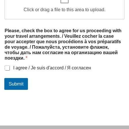
Click or drag a file to this area to upload.
в
Please, check the box to agree for us proceeding with
о
your travel arrangements. / Veuillez cocher la case
з
pour accepter que nous procédions à vos préparatifs
в
de voyage. / Пожалуйста, установите флажок,
р
чтобы дать нам согласие на организацию вашей
а
поездки.
*
щ
е
I agree / Je suis d'accord / Я согласен
н
и
я
Submit
P
l
e
a
s
e
,
/