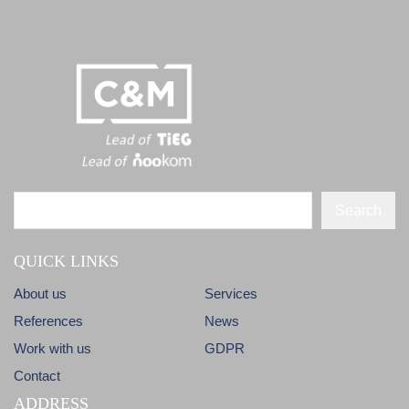
Search
QUICK LINKS
About us
Services
References
News
Work with us
GDPR
Contact
ADDRESS