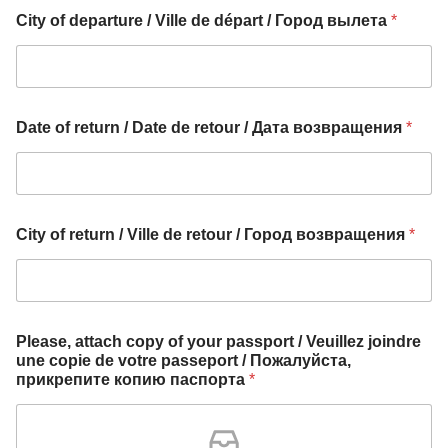
S
City of departure / Ville de départ / Город вылета
*
t
a
t
e
Date of return / Date de retour / Дата возвращения
*
s
+
1
City of return / Ville de retour / Город возвращения
*
Please, attach copy of your passport / Veuillez joindre
une copie de votre passeport / Пожалуйста,
прикрепите копию паспорта
*